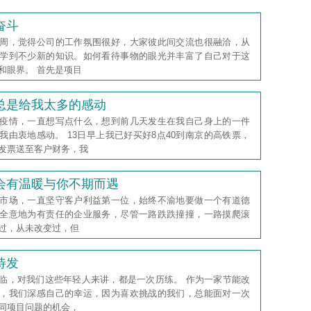
奋斗
周，觉得公司的工作氛围很好，大家彼此间交流也很融洽，从
学到不少新的知识。如何看待事物的眼光并丰富了自己对于这
和眼界。 首先是项目
总是给我太多的感动
疫情，一直想写点什么，想到前几天发生在我自己身上的一件
我由衷地感动。 13日早上我已好买好8点40到南京的高铁票，
发票送至客户财务，我
会有温暖与你不期而遇
市场，一直坚守客户利益第一位，始终不渝地要做一个有道德
全意地为有责任的企业服务，尽管一路跌跌撞撞，一路摸爬滚
过，从未改变过，但
待发
临，对我们这些年轻人来讲，都是一次历练。 作为一家节能改
，我们深感自己的幸运，因为喜欢挑战的我们，总能面对一次
同项目问题的机会，