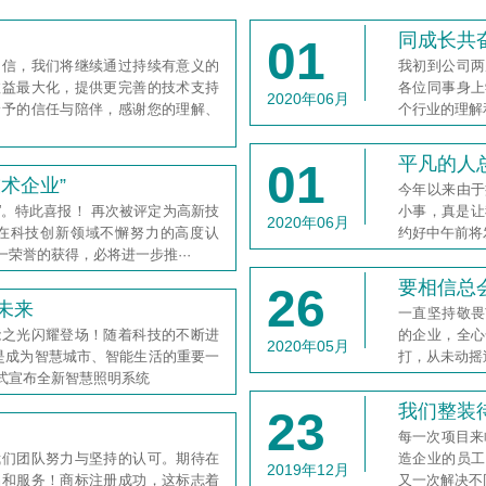
同成长共
01
相信，我们将继续通过持续有意义的
我初到公司两
效益最大化，提供更完善的技术支持
各位同事身上
2020年06月
给予的信任与陪伴，感谢您的理解、
个行业的理解
平凡的人
01
术企业”
今年以来由于
”。特此喜报！ 再次被评定为高新技
小事，真是让
2020年06月
在科技创新领域不懈努力的高度认
约好中午前将
荣誉的获得，必将进一步推···
要相信总
26
未来
一直坚持敬畏
能之光闪耀登场！随着科技的不断进
的企业，全心
2020年05月
而是成为智慧城市、智能生活的重要一
打，从未动摇
式宣布全新智慧照明系统
我们整装
23
每一次项目来
我们团队努力与坚持的认可。期待在
造企业的员工
2019年12月
品和服务！商标注册成功，这标志着
又一次解决不