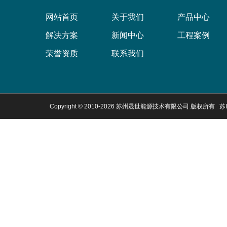
网站首页
关于我们
产品中心
解决方案
新闻中心
工程案例
荣誉资质
联系我们
Copyright © 2010-
2026 苏州晟世能源技术有限公司 版权所有
苏