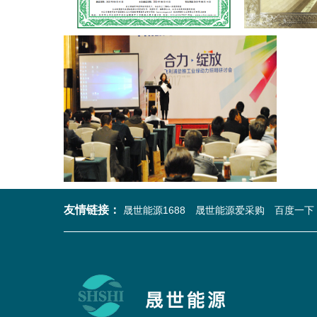
友情链接：
晟世能源1688
晟世能源爱采购
百度一下