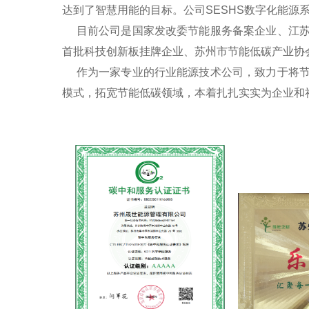
达到了智慧用能的目标。公司SESHS数字化能
目前公司是国家发改委节能服务备案企业、江苏
首批科技创新板挂牌企业、苏州市节能低碳产业协
作为一家专业的行业能源技术公司，致力于将节
模式，拓宽节能低碳领域，本着扎扎实实为企业和